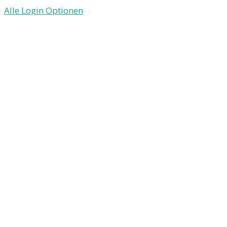
Alle Login Optionen
E-Mail
Passwort
Passwort vergessen?
Einloggen
Reset password
Geben Sie Ihre E-Mail-Adresse ein und wir senden
Ihnen einen Link zum Ändern Ihres Passworts.
E-Mail